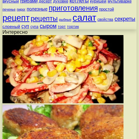
котлеты
вкусный
грибами
курицей
десерт
духовке
мультиварке
приготовления
полезные
простой
печенье
пирог
салат
рецепт
рецепты
секреты
свойства
рыбные
сыром
суп
слоеный
супа
торт
тортик
Интересно