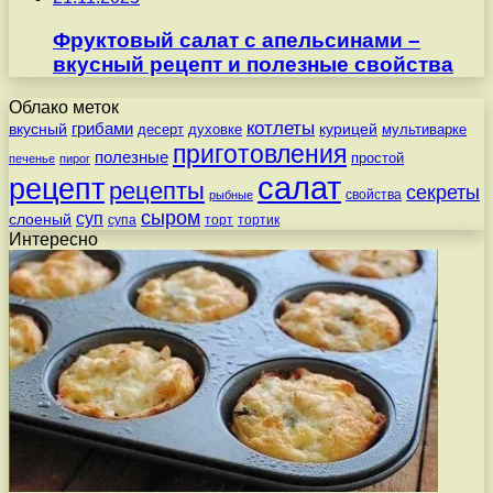
Фруктовый салат с апельсинами –
вкусный рецепт и полезные свойства
Облако меток
котлеты
вкусный
грибами
курицей
десерт
духовке
мультиварке
приготовления
полезные
простой
печенье
пирог
салат
рецепт
рецепты
секреты
свойства
рыбные
сыром
суп
слоеный
супа
торт
тортик
Интересно