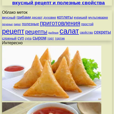
вкусный рецепт и полезные свойства
Облако меток
котлеты
вкусный
грибами
курицей
десерт
духовке
мультиварке
приготовления
полезные
простой
печенье
пирог
салат
рецепт
рецепты
секреты
свойства
рыбные
сыром
суп
слоеный
супа
торт
тортик
Интересно