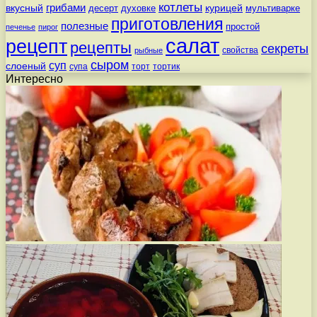
котлеты
вкусный
грибами
курицей
десерт
духовке
мультиварке
приготовления
полезные
простой
печенье
пирог
салат
рецепт
рецепты
секреты
свойства
рыбные
сыром
суп
слоеный
супа
торт
тортик
Интересно