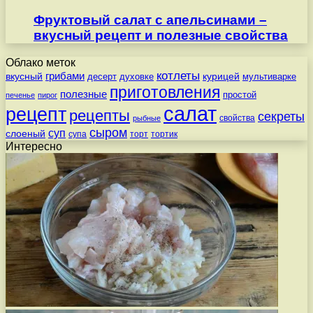
Фруктовый салат с апельсинами –
вкусный рецепт и полезные свойства
Облако меток
котлеты
вкусный
грибами
курицей
десерт
духовке
мультиварке
приготовления
полезные
простой
печенье
пирог
салат
рецепт
рецепты
секреты
свойства
рыбные
сыром
суп
слоеный
супа
торт
тортик
Интересно