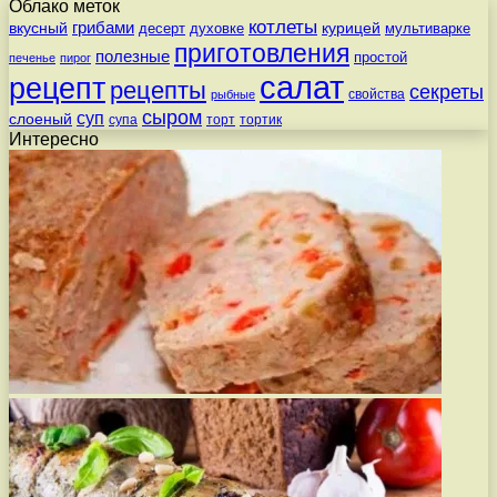
Облако меток
котлеты
вкусный
грибами
курицей
десерт
духовке
мультиварке
приготовления
полезные
простой
печенье
пирог
салат
рецепт
рецепты
секреты
свойства
рыбные
сыром
суп
слоеный
супа
торт
тортик
Интересно