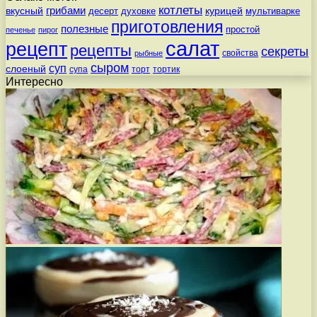
котлеты
вкусный
грибами
курицей
десерт
духовке
мультиварке
приготовления
полезные
простой
печенье
пирог
салат
рецепт
рецепты
секреты
свойства
рыбные
сыром
суп
слоеный
супа
торт
тортик
Интересно