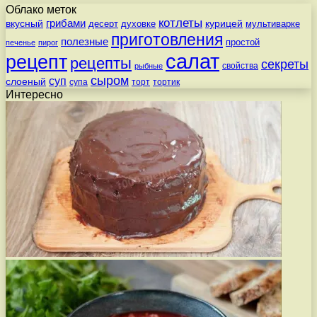
Облако меток
котлеты
вкусный
грибами
курицей
десерт
духовке
мультиварке
приготовления
полезные
простой
печенье
пирог
салат
рецепт
рецепты
секреты
свойства
рыбные
сыром
суп
слоеный
супа
торт
тортик
Интересно