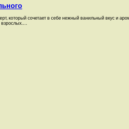
льного
рт, который сочетает в себе нежный ванильный вкус и аро
и взрослых.…