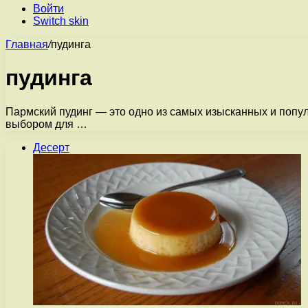
Войти
Switch skin
Главная
/
пудинга
пудинга
Пармский пудинг — это одно из самых изысканных и попу
выбором для …
Десерт