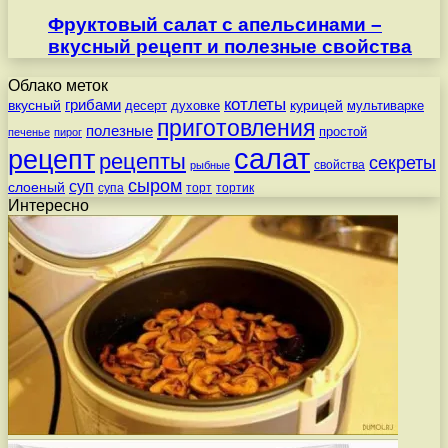
Фруктовый салат с апельсинами –
вкусный рецепт и полезные свойства
Облако меток
котлеты
вкусный
грибами
курицей
десерт
духовке
мультиварке
приготовления
полезные
простой
печенье
пирог
салат
рецепт
рецепты
секреты
свойства
рыбные
сыром
суп
слоеный
супа
торт
тортик
Интересно