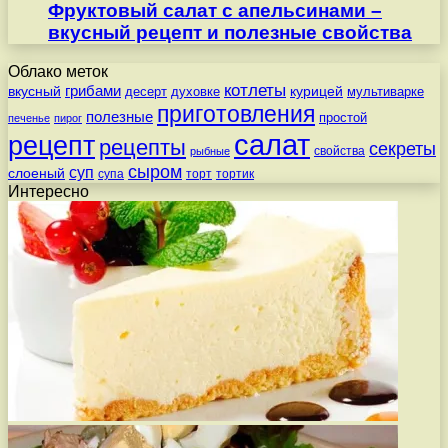
Фруктовый салат с апельсинами –
вкусный рецепт и полезные свойства
Облако меток
котлеты
вкусный
грибами
курицей
десерт
духовке
мультиварке
приготовления
полезные
простой
печенье
пирог
салат
рецепт
рецепты
секреты
свойства
рыбные
сыром
суп
слоеный
супа
торт
тортик
Интересно