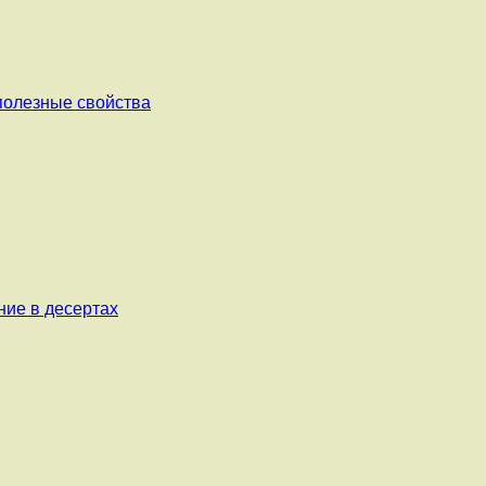
 полезные свойства
ние в десертах