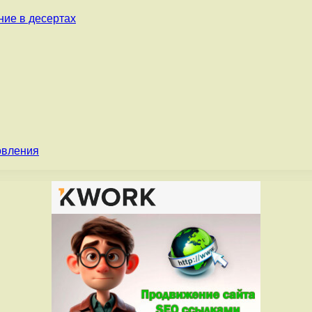
ние в десертах
овления