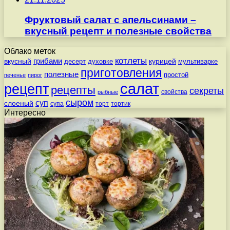
Фруктовый салат с апельсинами –
вкусный рецепт и полезные свойства
Облако меток
котлеты
вкусный
грибами
курицей
десерт
духовке
мультиварке
приготовления
полезные
простой
печенье
пирог
салат
рецепт
рецепты
секреты
свойства
рыбные
сыром
суп
слоеный
супа
торт
тортик
Интересно