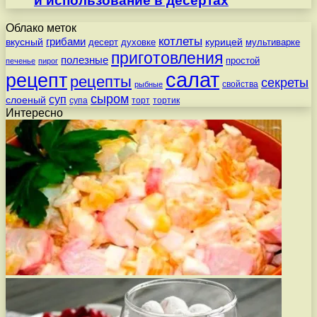
и использование в десертах
Облако меток
котлеты
вкусный
грибами
курицей
десерт
духовке
мультиварке
приготовления
полезные
простой
печенье
пирог
салат
рецепт
рецепты
секреты
свойства
рыбные
сыром
суп
слоеный
супа
торт
тортик
Интересно