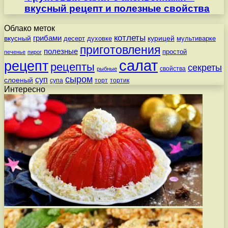
вкусный рецепт и полезные свойства
Облако меток
котлеты
вкусный
грибами
курицей
десерт
духовке
мультиварке
приготовления
полезные
простой
печенье
пирог
салат
рецепт
рецепты
секреты
свойства
рыбные
сыром
суп
слоеный
супа
торт
тортик
Интересно