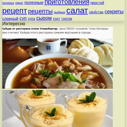
приготовления
полезные
простой
печенье
пирог
салат
рецепт
рецепты
секреты
свойства
рыбные
сыром
суп
слоеный
супа
торт
тортик
Интересно