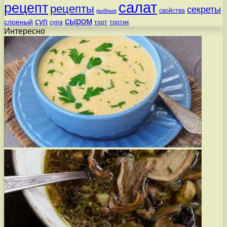
салат
рецепт
рецепты
секреты
свойства
рыбные
сыром
суп
слоеный
супа
торт
тортик
Интересно