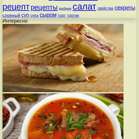
салат
рецепт
рецепты
секреты
свойства
рыбные
сыром
суп
слоеный
супа
торт
тортик
Интересно