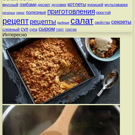
котлеты
вкусный
грибами
курицей
десерт
духовке
мультиварке
приготовления
полезные
простой
печенье
пирог
салат
рецепт
рецепты
секреты
свойства
рыбные
сыром
суп
слоеный
супа
торт
тортик
Интересно