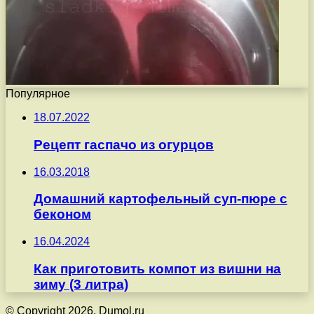
Популярное
18.07.2022
Рецепт гаспачо из огурцов
16.03.2018
Домашний картофельный суп-пюре с
беконом
16.04.2024
Как приготовить компот из вишни на
зиму (3 литра)
© Copyright 2026, Dumol.ru