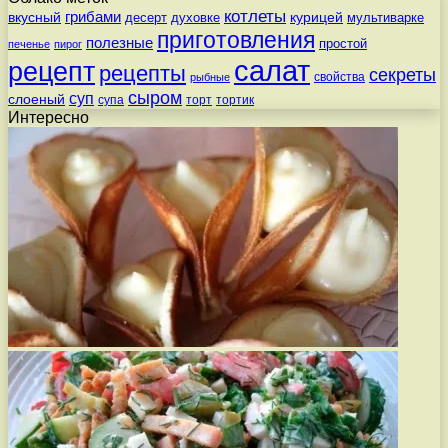
котлеты
вкусный
грибами
курицей
десерт
духовке
мультиварке
приготовления
полезные
простой
печенье
пирог
салат
рецепт
рецепты
секреты
свойства
рыбные
сыром
суп
слоеный
супа
торт
тортик
Интересно