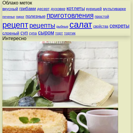
Облако меток
котлеты
вкусный
грибами
курицей
десерт
духовке
мультиварке
приготовления
полезные
простой
печенье
пирог
салат
рецепт
рецепты
секреты
свойства
рыбные
сыром
суп
слоеный
супа
торт
тортик
Интересно