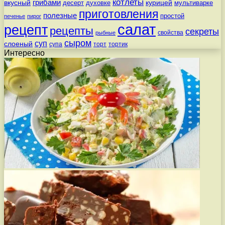
котлеты
вкусный
грибами
курицей
десерт
духовке
мультиварке
приготовления
полезные
простой
печенье
пирог
салат
рецепт
рецепты
секреты
свойства
рыбные
сыром
суп
слоеный
супа
торт
тортик
Интересно