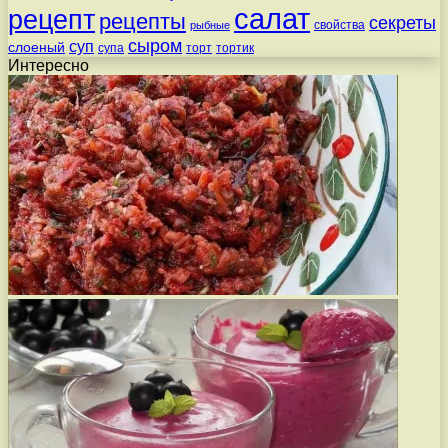
салат
рецепт
рецепты
секреты
свойства
рыбные
сыром
суп
слоеный
супа
торт
тортик
Интересно