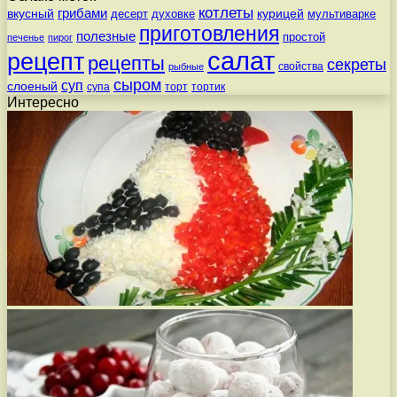
котлеты
вкусный
грибами
курицей
десерт
духовке
мультиварке
приготовления
полезные
простой
печенье
пирог
салат
рецепт
рецепты
секреты
свойства
рыбные
сыром
суп
слоеный
супа
торт
тортик
Интересно