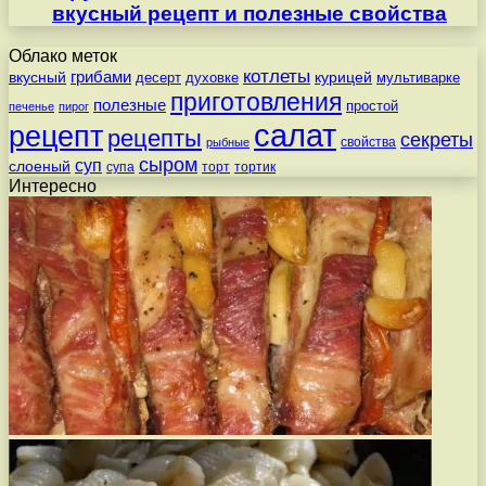
вкусный рецепт и полезные свойства
Облако меток
котлеты
вкусный
грибами
курицей
десерт
духовке
мультиварке
приготовления
полезные
простой
печенье
пирог
салат
рецепт
рецепты
секреты
свойства
рыбные
сыром
суп
слоеный
супа
торт
тортик
Интересно