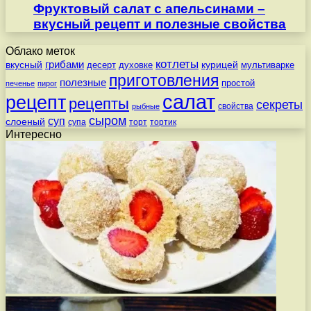
Фруктовый салат с апельсинами –
вкусный рецепт и полезные свойства
Облако меток
котлеты
вкусный
грибами
курицей
десерт
духовке
мультиварке
приготовления
полезные
простой
печенье
пирог
салат
рецепт
рецепты
секреты
свойства
рыбные
сыром
суп
слоеный
супа
торт
тортик
Интересно