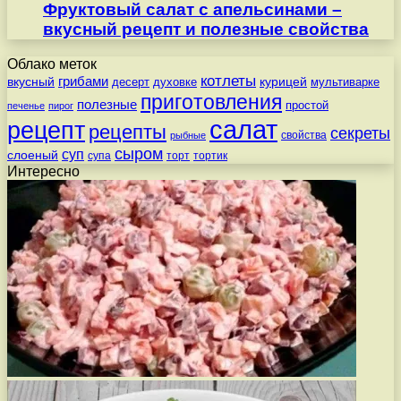
Фруктовый салат с апельсинами –
вкусный рецепт и полезные свойства
Облако меток
котлеты
вкусный
грибами
курицей
десерт
духовке
мультиварке
приготовления
полезные
простой
печенье
пирог
салат
рецепт
рецепты
секреты
свойства
рыбные
сыром
суп
слоеный
супа
торт
тортик
Интересно