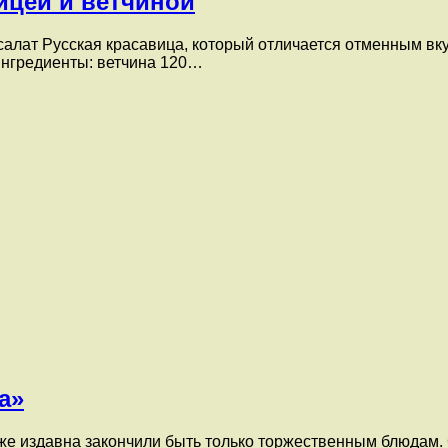
рицей и ветчиной
алат Русская красавица, который отличается отменным вкус
Ингредиенты: ветчина 120…
а»
же издавна закончили быть только торжественным блюдам. 