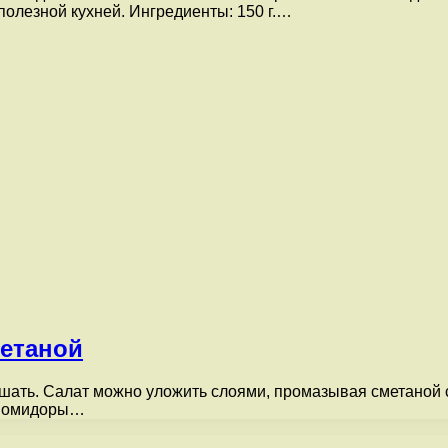
олезной кухней. Ингредиенты: 150 г.…
метаной
шать. Салат можно уложить слоями, промазывая сметаной с 
. помидоры…