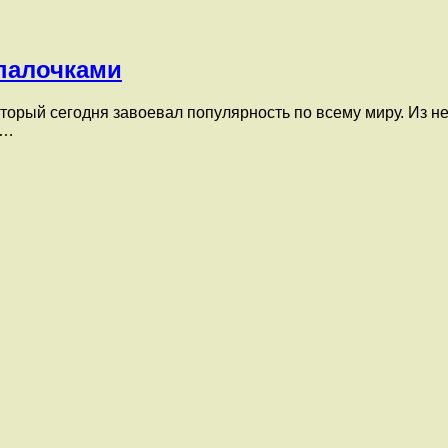
 палочками
торый сегодня завоевал популярность по всему миру. Из н
е…