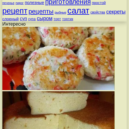
приготовления
полезные
простой
печенье
пирог
салат
рецепт
рецепты
секреты
свойства
рыбные
сыром
суп
слоеный
супа
торт
тортик
Интересно