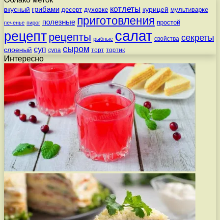
котлеты
вкусный
грибами
курицей
десерт
духовке
мультиварке
приготовления
полезные
простой
печенье
пирог
салат
рецепт
рецепты
секреты
свойства
рыбные
сыром
суп
слоеный
супа
торт
тортик
Интересно