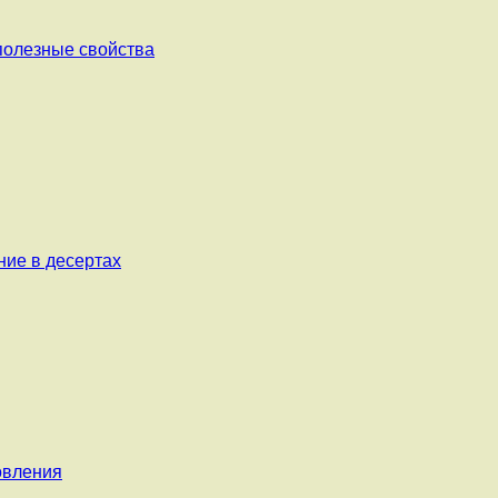
 полезные свойства
ние в десертах
овления