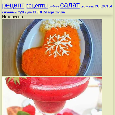
салат
рецепт
рецепты
секреты
свойства
рыбные
сыром
суп
слоеный
супа
торт
тортик
Интересно