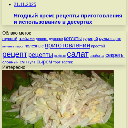
21.11.2025
Ягодный крем: рецепты приготовления
и использование в десертах
Облако меток
котлеты
вкусный
грибами
курицей
десерт
духовке
мультиварке
приготовления
полезные
простой
печенье
пирог
салат
рецепт
рецепты
секреты
свойства
рыбные
сыром
суп
слоеный
супа
торт
тортик
Интересно