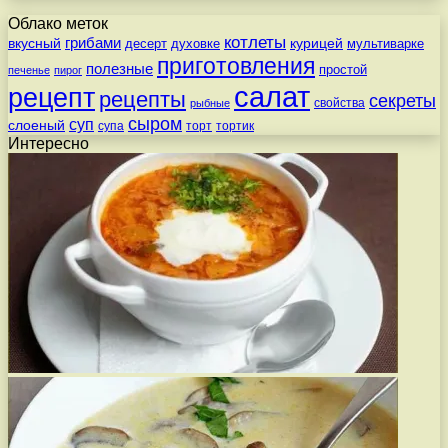
Облако меток
котлеты
вкусный
грибами
курицей
десерт
духовке
мультиварке
приготовления
полезные
простой
печенье
пирог
салат
рецепт
рецепты
секреты
свойства
рыбные
сыром
суп
слоеный
супа
торт
тортик
Интересно