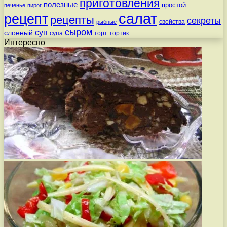
приготовления
полезные
простой
печенье
пирог
салат
рецепт
рецепты
секреты
свойства
рыбные
сыром
суп
слоеный
супа
торт
тортик
Интересно