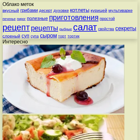
Облако меток
котлеты
вкусный
грибами
курицей
десерт
духовке
мультиварке
приготовления
полезные
простой
печенье
пирог
салат
рецепт
рецепты
секреты
свойства
рыбные
сыром
суп
слоеный
супа
торт
тортик
Интересно