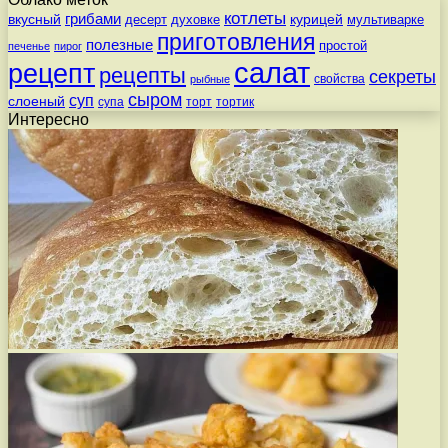
котлеты
вкусный
грибами
курицей
десерт
духовке
мультиварке
приготовления
полезные
простой
печенье
пирог
салат
рецепт
рецепты
секреты
свойства
рыбные
сыром
суп
слоеный
супа
торт
тортик
Интересно