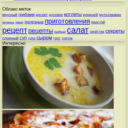
Облако меток
котлеты
вкусный
грибами
курицей
десерт
духовке
мультиварке
приготовления
полезные
простой
печенье
пирог
салат
рецепт
рецепты
секреты
свойства
рыбные
сыром
суп
слоеный
супа
торт
тортик
Интересно