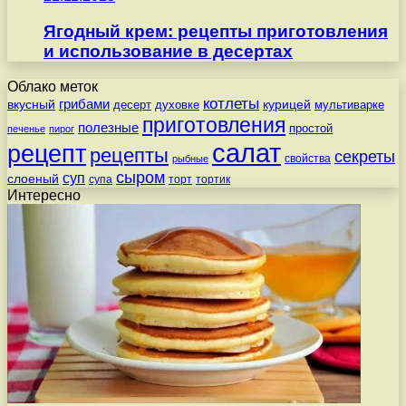
Ягодный крем: рецепты приготовления
и использование в десертах
Облако меток
котлеты
вкусный
грибами
курицей
десерт
духовке
мультиварке
приготовления
полезные
простой
печенье
пирог
салат
рецепт
рецепты
секреты
свойства
рыбные
сыром
суп
слоеный
супа
торт
тортик
Интересно