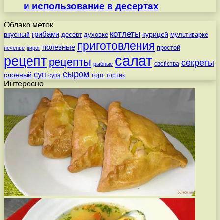
и использование в десертах
Облако меток
котлеты
вкусный
грибами
курицей
десерт
духовке
мультиварке
приготовления
полезные
простой
печенье
пирог
салат
рецепт
рецепты
секреты
свойства
рыбные
сыром
суп
слоеный
супа
торт
тортик
Интересно