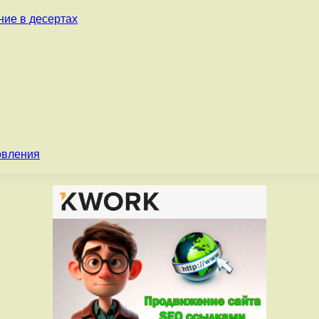
ние в десертах
овления