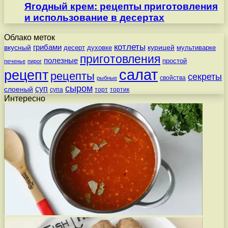
Ягодный крем: рецепты приготовления
и использование в десертах
Облако меток
котлеты
вкусный
грибами
курицей
десерт
духовке
мультиварке
приготовления
полезные
простой
печенье
пирог
салат
рецепт
рецепты
секреты
свойства
рыбные
сыром
суп
слоеный
супа
торт
тортик
Интересно