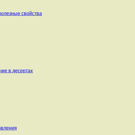
 полезные свойства
ние в десертах
овления