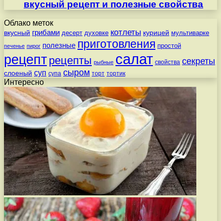
вкусный рецепт и полезные свойства
Облако меток
котлеты
вкусный
грибами
курицей
десерт
духовке
мультиварке
приготовления
полезные
простой
печенье
пирог
салат
рецепт
рецепты
секреты
свойства
рыбные
сыром
суп
слоеный
супа
торт
тортик
Интересно