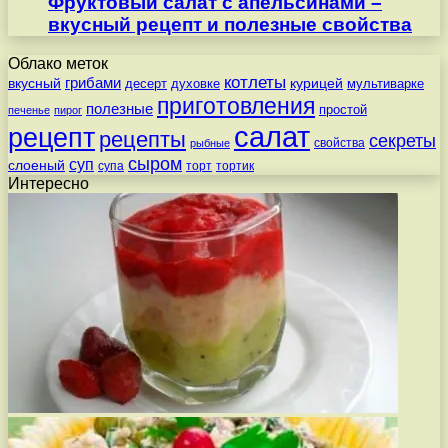
Фруктовый салат с апельсинами –
вкусный рецепт и полезные свойства
Облако меток
котлеты
вкусный
грибами
курицей
десерт
духовке
мультиварке
приготовления
полезные
простой
печенье
пирог
салат
рецепт
рецепты
секреты
свойства
рыбные
сыром
суп
слоеный
супа
торт
тортик
Интересно