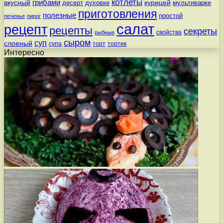
котлеты
вкусный
грибами
курицей
десерт
духовке
мультиварке
приготовления
полезные
простой
печенье
пирог
салат
рецепт
рецепты
секреты
свойства
рыбные
сыром
суп
слоеный
супа
торт
тортик
Интересно