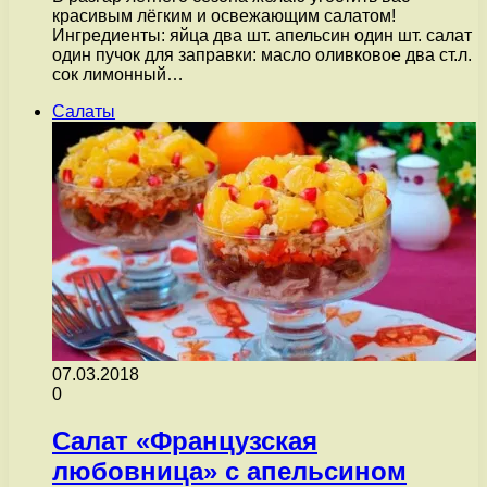
красивым лёгким и освежающим салатом!
Ингредиенты: яйца два шт. апельсин один шт. салат
один пучок для заправки: масло оливковое два ст.л.
сок лимонный…
Салаты
07.03.2018
0
Салат «Французская
любовница» с апельсином