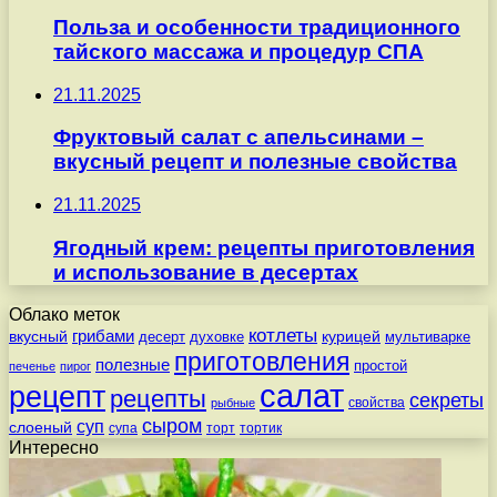
Польза и особенности традиционного
тайского массажа и процедур СПА
21.11.2025
Фруктовый салат с апельсинами –
вкусный рецепт и полезные свойства
21.11.2025
Ягодный крем: рецепты приготовления
и использование в десертах
Облако меток
котлеты
вкусный
грибами
курицей
десерт
духовке
мультиварке
приготовления
полезные
простой
печенье
пирог
салат
рецепт
рецепты
секреты
свойства
рыбные
сыром
суп
слоеный
супа
торт
тортик
Интересно