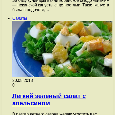
За базу кулинары взяли корейское блюдо «кимчи»
— пекинской капусты с пряностями. Такая капуста
была в недочете,…
Салаты
20.08.2018
0
Легкий зеленый салат с
апельсином
В разгар летнего сезона желаю угостить вас