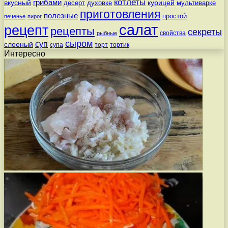
котлеты
вкусный
грибами
курицей
десерт
духовке
мультиварке
приготовления
полезные
простой
печенье
пирог
салат
рецепт
рецепты
секреты
свойства
рыбные
сыром
суп
слоеный
супа
торт
тортик
Интересно